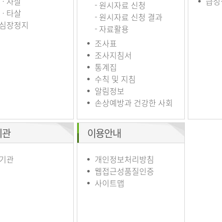
ㆍ자살
급성
- 원시자료 신청
ㆍ타살
- 원시자료 신청 결과
심장정지
- 자료활용
조사표
조사지침서
통계집
수칙 및 지침
알림정보
손상예방과 건강한 사회
기관
이용안내
기관
개인정보처리방침
웹접근성품질인증
사이트맵