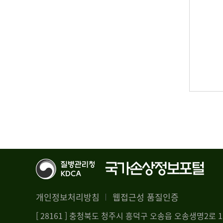
개인정보처리방침
웹접근성 품질인증
[ 28161 ] 충청북도 청주시 흥덕구 오송읍 오송생명2로