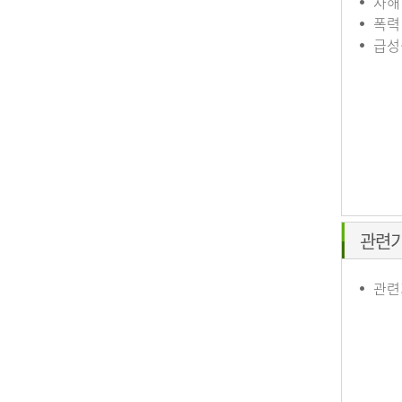
자해
폭력
급성
관련
관련