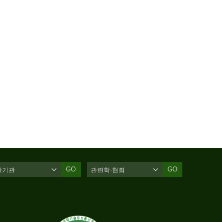
GO
GO