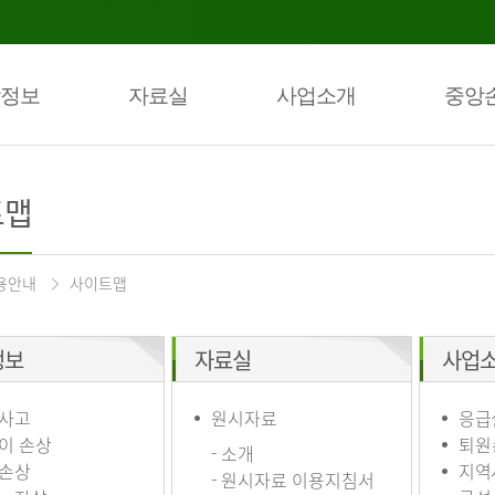
정보
자료실
사업소개
중앙
트맵
용안내
사이트맵
정보
자료실
사업
사고
원시자료
응급
이 손상
퇴원
- 소개
손상
지역
- 원시자료 이용지침서