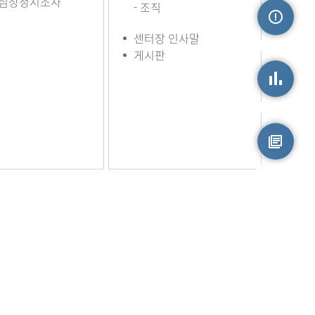
심장정지조사
- 조직
센터장 인사말
손상정보
게시판
손상통계
원시자료