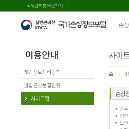
질병관리청 바로가기
손상
이용안내
사이
개인정보처리방침
홈
이
웹접근성품질인증
손상
사이트맵
운수
어린
노인