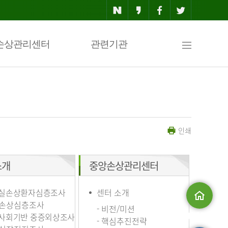
사
손상관리센터
관련기관
이
인쇄
트
소개
중앙손상관리센터
맵
실손상환자심층조사
센터 소개
손상심층조사
- 비전/미션
사회기반 중증외상조사
메인으로
- 핵심추진전략