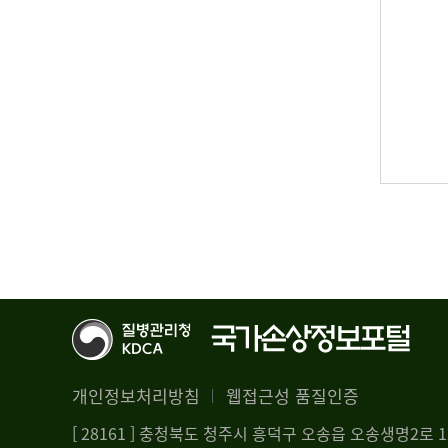
개인정보처리방침
웹접근성 품질인증
[ 28161 ] 충청북도 청주시 흥덕구 오송읍 오송생명2로