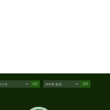
GO
GO