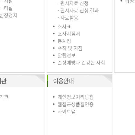
ㆍ자살
급성
- 원시자료 신청
ㆍ타살
- 원시자료 신청 결과
심장정지
- 자료활용
조사표
조사지침서
통계집
수칙 및 지침
알림정보
손상예방과 건강한 사회
기관
이용안내
기관
개인정보처리방침
웹접근성품질인증
사이트맵