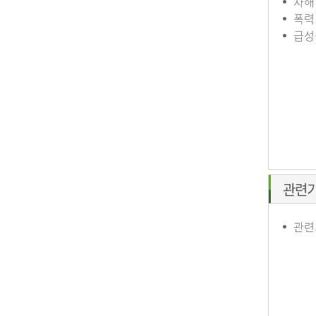
자해
폭력
급성
관련
관련