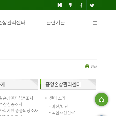
사
손상관리센터
관련기관
이
인쇄
트
소개
중앙손상관리센터
맵
실손상환자심층조사
센터 소개
손상심층조사
- 비전/미션
사회기반 중증외상조사
메인으로
- 핵심추진전략