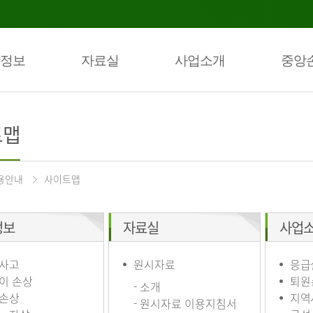
정보
자료실
사업소개
중앙
트맵
용안내
사이트맵
정보
자료실
사업
사고
원시자료
응급
이 손상
퇴원
- 소개
손상
지역
- 원시자료 이용지침서