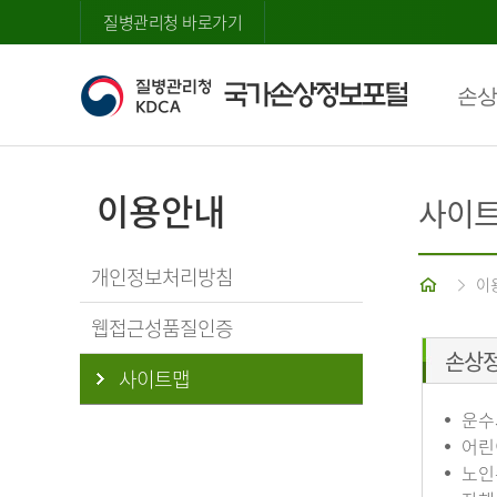
질병관리청 바로가기
손상
이용안내
사이
개인정보처리방침
홈
이
웹접근성품질인증
손상
사이트맵
운수
어린
노인