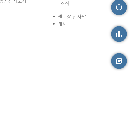
심장정지조사
- 조직
센터장 인사말
손상정보
게시판
손상통계
원시자료