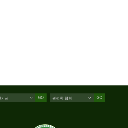
GO
GO