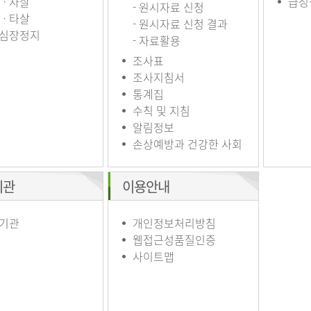
ㆍ자살
급성
- 원시자료 신청
ㆍ타살
- 원시자료 신청 결과
심장정지
- 자료활용
조사표
조사지침서
통계집
수칙 및 지침
알림정보
손상예방과 건강한 사회
기관
이용안내
기관
개인정보처리방침
웹접근성품질인증
사이트맵