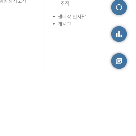
심장정지조사
- 조직
센터장 인사말
손상정보
게시판
손상통계
원시자료