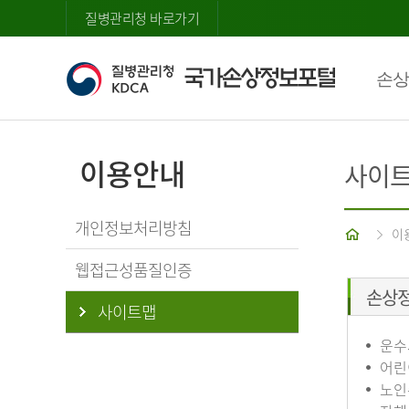
질병관리청 바로가기
손상
이용안내
사이
개인정보처리방침
홈
이
웹접근성품질인증
손상
사이트맵
운수
어린
노인