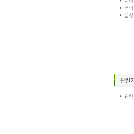
자해
폭력
급성
관련
관련