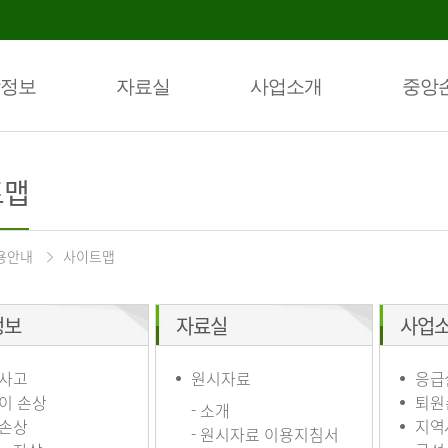
정보
자료실
사업소개
중앙
트맵
용안내
사이트맵
정보
자료실
사업
사고
원시자료
응급
이 손상
퇴원
- 소개
손상
지역
- 원시자료 이용지침서