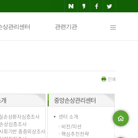
사
손상관리센터
관련기관
이
인쇄
트
소개
중앙손상관리센터
맵
실손상환자심층조사
센터 소개
손상심층조사
- 비전/미션
사회기반 중증외상조사
메인으로
- 핵심추진전략