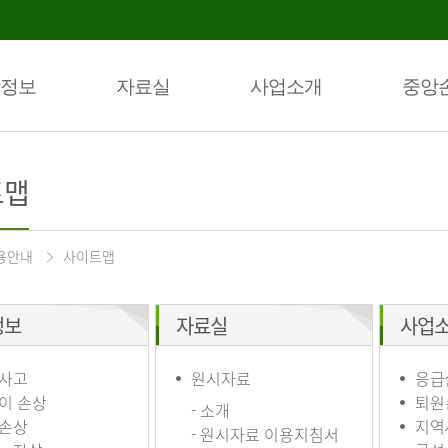
정보
자료실
사업소개
중앙
트맵
용안내
사이트맵
정보
자료실
사업
사고
원시자료
응급
이 손상
퇴원
- 소개
손상
지역
- 원시자료 이용지침서