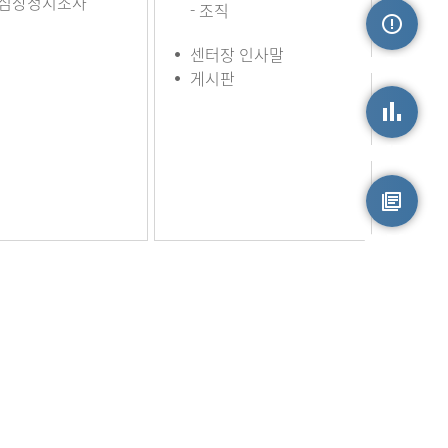
심장정지조사
- 조직
센터장 인사말
손상정보
게시판
손상통계
원시자료