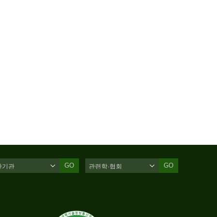
GO
GO