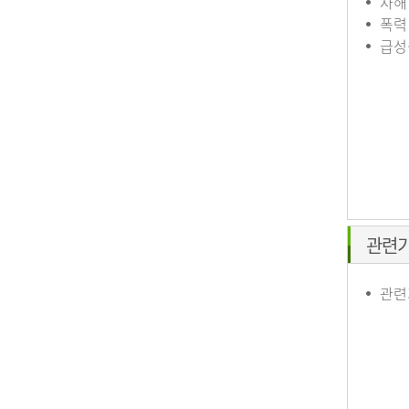
자해
폭력
급성
관련
관련