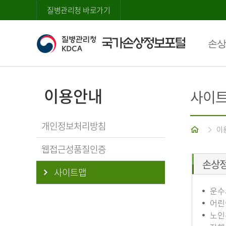
질병관리청 바로가기
손상
이용안내
사이
개인정보처리방침
홈
이
웹접근성품질인증
손상
사이트맵
운수
어린
노인