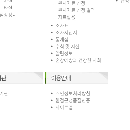
ㆍ자살
급성
- 원시자료 신청
ㆍ타살
- 원시자료 신청 결과
심장정지
- 자료활용
조사표
조사지침서
통계집
수칙 및 지침
알림정보
손상예방과 건강한 사회
기관
이용안내
기관
개인정보처리방침
웹접근성품질인증
사이트맵