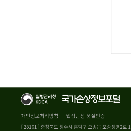
개인정보처리방침
웹접근성 품질인증
[ 28161 ] 충청북도 청주시 흥덕구 오송읍 오송생명2로