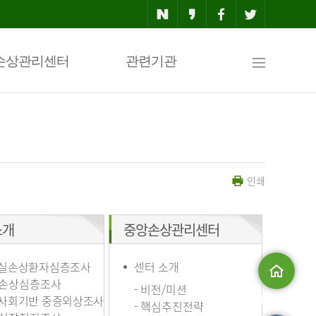
사
손상관리센터
관련기관
이
인쇄
트
소개
중앙손상관리센터
맵
실손상환자심층조사
센터 소개
손상심층조사
- 비전/미션
사회기반 중증외상조사
메인으로
- 핵심추진전략