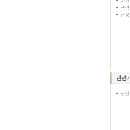
자해
폭력
급성
관련
관련