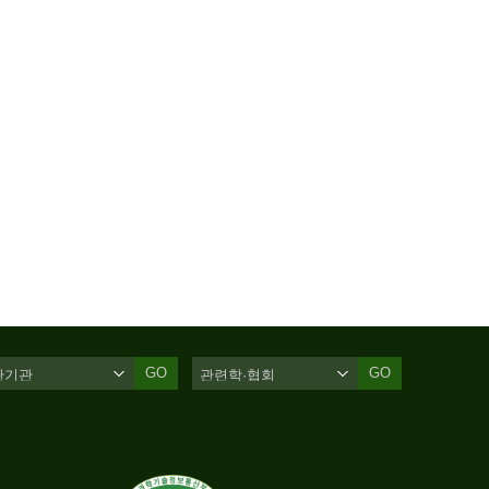
GO
GO