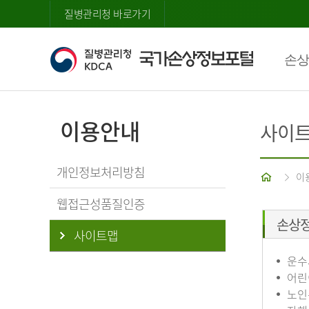
질병관리청 바로가기
손상
이용안내
사이
개인정보처리방침
홈
이
웹접근성품질인증
손상
사이트맵
운수
어린
노인