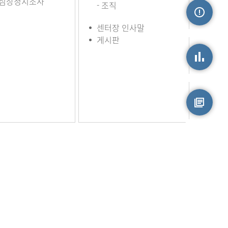
심장정지조사
- 조직
센터장 인사말
손상정보
게시판
손상통계
원시자료