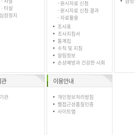
ㆍ자살
급성
- 원시자료 신청
ㆍ타살
- 원시자료 신청 결과
심장정지
- 자료활용
조사표
조사지침서
통계집
수칙 및 지침
알림정보
손상예방과 건강한 사회
기관
이용안내
기관
개인정보처리방침
웹접근성품질인증
사이트맵