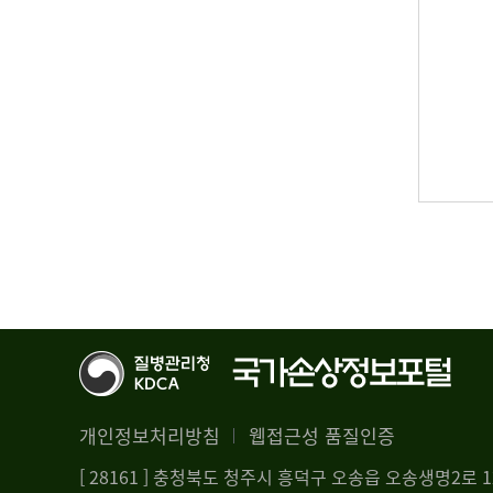
개인정보처리방침
웹접근성 품질인증
[ 28161 ] 충청북도 청주시 흥덕구 오송읍 오송생명2로