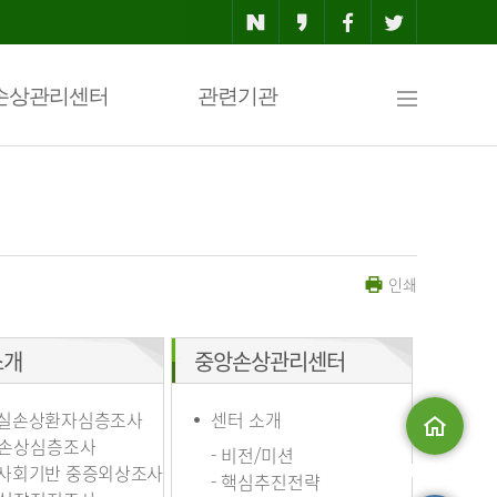
사
손상관리센터
관련기관
이
인쇄
트
소개
중앙손상관리센터
맵
실손상환자심층조사
센터 소개
손상심층조사
- 비전/미션
사회기반 중증외상조사
메인으로
- 핵심추진전략