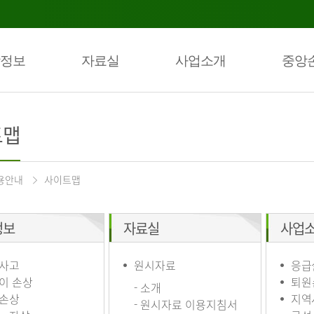
정보
자료실
사업소개
중앙
트맵
용안내
사이트맵
정보
자료실
사업
사고
원시자료
응급
이 손상
퇴원
- 소개
손상
지역
- 원시자료 이용지침서