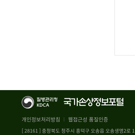
개인정보처리방침
웹접근성 품질인증
[ 28161 ] 충청북도 청주시 흥덕구 오송읍 오송생명2로