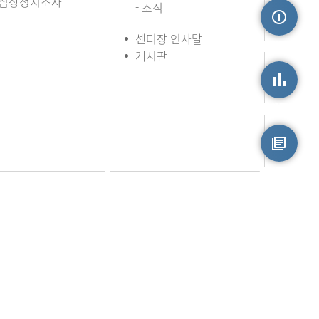
심장정지조사
- 조직
센터장 인사말
손상정보
게시판
손상통계
원시자료