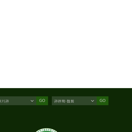
GO
GO