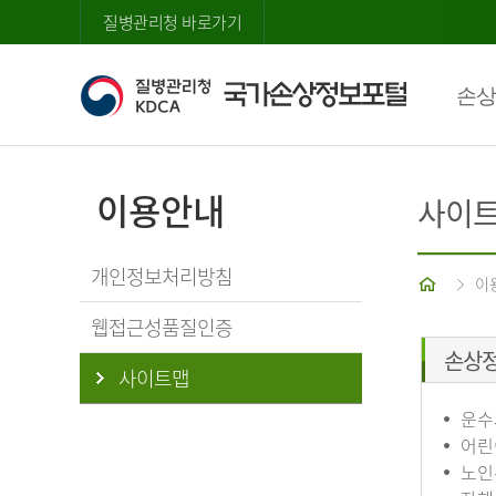
질병관리청 바로가기
손상
이용안내
사이
개인정보처리방침
홈
이
웹접근성품질인증
손상
사이트맵
운수
어린
노인