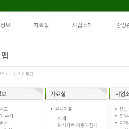
정보
자료실
사업소개
중앙
트맵
용안내
사이트맵
정보
자료실
사업
사고
원시자료
응급
이 손상
퇴원
- 소개
손상
지역
- 원시자료 이용지침서