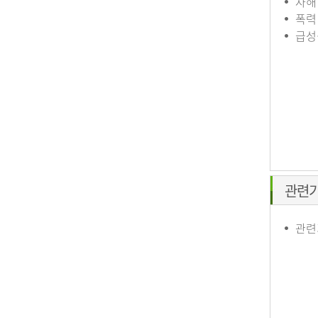
자해
폭력
급성
관련
관련