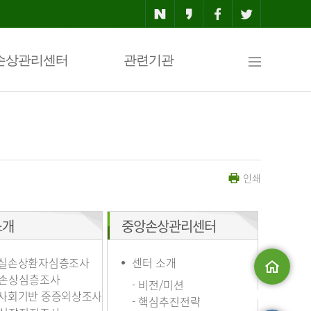
사
손상관리센터
관련기관
이
인쇄
트
소개
중앙손상관리센터
맵
실손상환자심층조사
센터 소개
손상심층조사
- 비전/미션
사회기반 중증외상조사
메인으로
- 핵심추진전략