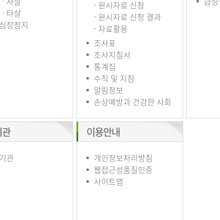
ㆍ자살
급성
- 원시자료 신청
ㆍ타살
- 원시자료 신청 결과
심장정지
- 자료활용
조사표
조사지침서
통계집
수칙 및 지침
알림정보
손상예방과 건강한 사회
기관
이용안내
기관
개인정보처리방침
웹접근성품질인증
사이트맵