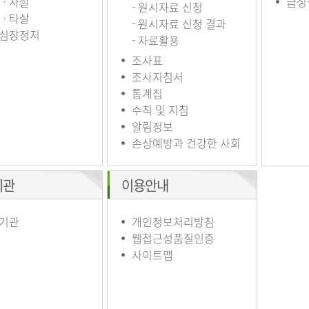
ㆍ자살
급성
- 원시자료 신청
ㆍ타살
- 원시자료 신청 결과
심장정지
- 자료활용
조사표
조사지침서
통계집
수칙 및 지침
알림정보
손상예방과 건강한 사회
기관
이용안내
기관
개인정보처리방침
웹접근성품질인증
사이트맵