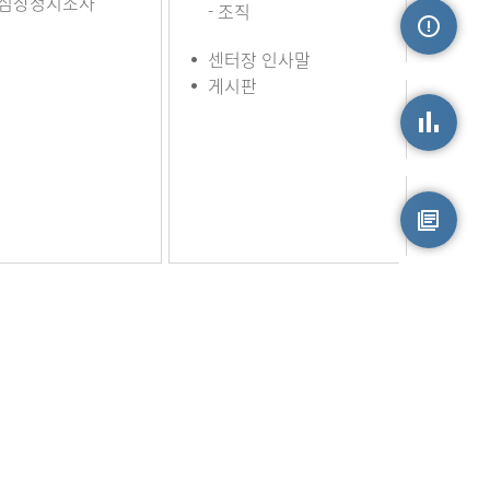
심장정지조사
- 조직
센터장 인사말
손상정보
게시판
손상통계
원시자료