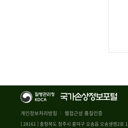
개인정보처리방침
웹접근성 품질인증
[ 28161 ] 충청북도 청주시 흥덕구 오송읍 오송생명2로