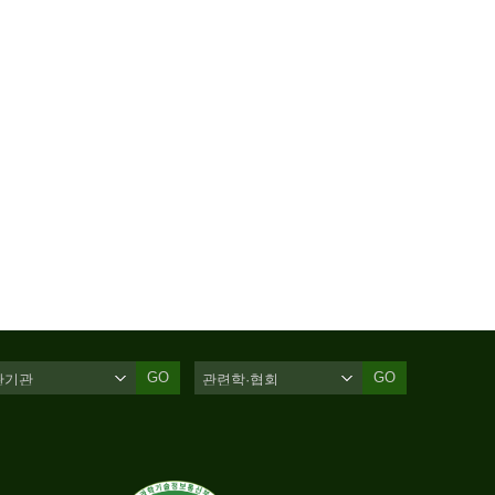
GO
GO