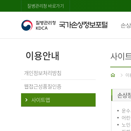
질병관리청 바로가기
손상
이용안내
사이
개인정보처리방침
홈
이
웹접근성품질인증
손상
사이트맵
운수
어린
노인