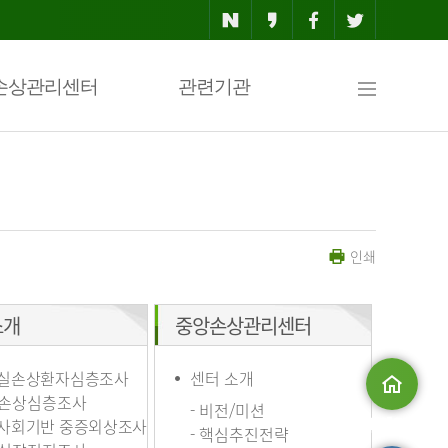
사
손상관리센터
관련기관
이
인쇄
트
소개
중앙손상관리센터
맵
실손상환자심층조사
센터 소개
손상심층조사
- 비전/미션
사회기반 중증외상조사
메인으로
- 핵심추진전략