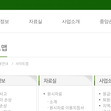
정보
자료실
사업소개
중앙
트맵
용안내
사이트맵
정보
자료실
사업
사고
원시자료
응급
이 손상
퇴원
- 소개
손상
지역
- 원시자료 이용지침서