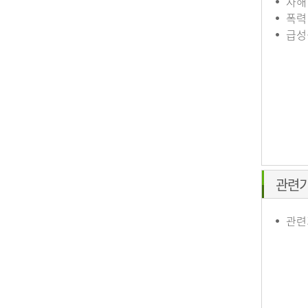
자해
폭력
급성
관련
관련