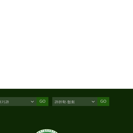
GO
GO