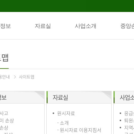
정보
자료실
사업소개
중앙
트맵
용안내
사이트맵
정보
자료실
사업
사고
원시자료
응급
이 손상
퇴원
- 소개
손상
지역
- 원시자료 이용지침서