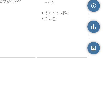
심장정지조사
- 조직
센터장 인사말
손상정보
게시판
손상통계
원시자료