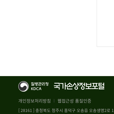
개인정보처리방침
웹접근성 품질인증
[ 28161 ] 충청북도 청주시 흥덕구 오송읍 오송생명2로