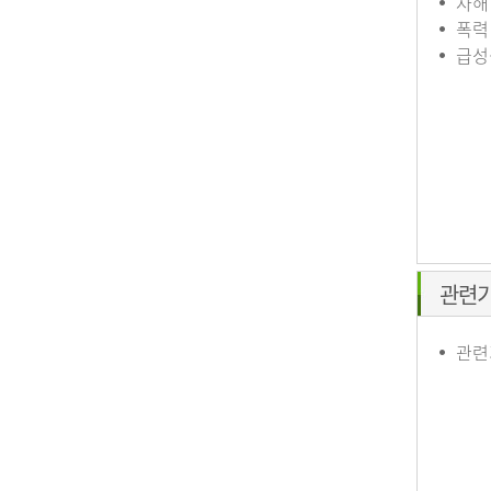
자해
폭력
급성
관련
관련