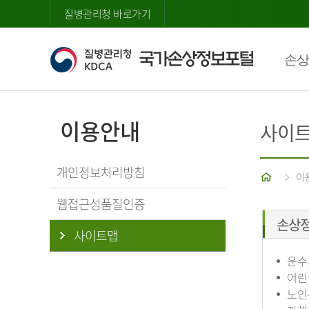
질병관리청 바로가기
손상
이용안내
사이
개인정보처리방침
홈
이
웹접근성품질인증
손상
사이트맵
운수
어린
노인