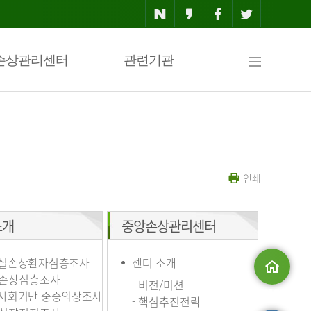
사
손상관리센터
관련기관
이
인쇄
트
소개
중앙손상관리센터
맵
실손상환자심층조사
센터 소개
손상심층조사
- 비전/미션
사회기반 중증외상조사
메인으로
- 핵심추진전략