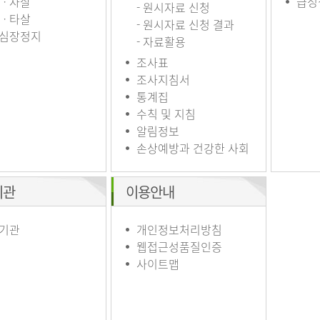
ㆍ자살
급성
- 원시자료 신청
ㆍ타살
- 원시자료 신청 결과
심장정지
- 자료활용
조사표
조사지침서
통계집
수칙 및 지침
알림정보
손상예방과 건강한 사회
기관
이용안내
기관
개인정보처리방침
웹접근성품질인증
사이트맵