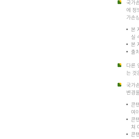
국가손
에 정
가손상
본 
실 
본 
출처
다른 
는 것
국가손
변경을
콘텐
여야
콘텐
쳐 
콘텐