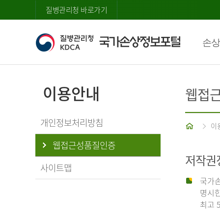
질병관리청 바로가기
손상
이용안내
웹접
개인정보처리방침
홈
이
웹접근성품질인증
저작권
사이트맵
국가손
명시한
최고 