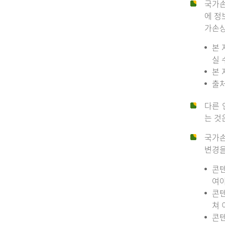
국가손
에 정
가손상
본 
실 
본 
출처
다른 
는 것
국가손
변경을
콘텐
여야
콘텐
쳐 
콘텐