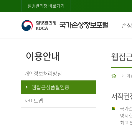
질병관리청 바로가기
손상
이용안내
웹접
개인정보처리방침
홈
이
웹접근성품질인증
저작권
사이트맵
국가손
명시한
최고 