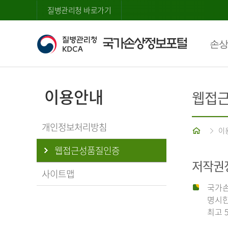
질병관리청 바로가기
손상
이용안내
웹접
개인정보처리방침
홈
이
웹접근성품질인증
저작권
사이트맵
국가손
명시한
최고 