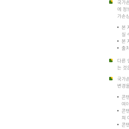
국가손
에 정
가손상
본 
실 
본 
출처
다른 
는 것
국가손
변경을
콘텐
여야
콘텐
쳐 
콘텐