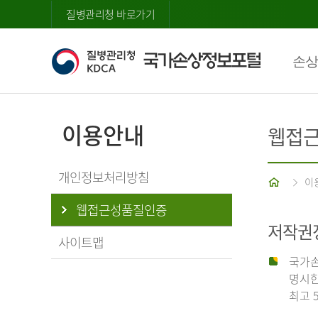
질병관리청 바로가기
손상
이용안내
웹접
개인정보처리방침
홈
이
웹접근성품질인증
저작권
사이트맵
국가손
명시한
최고 