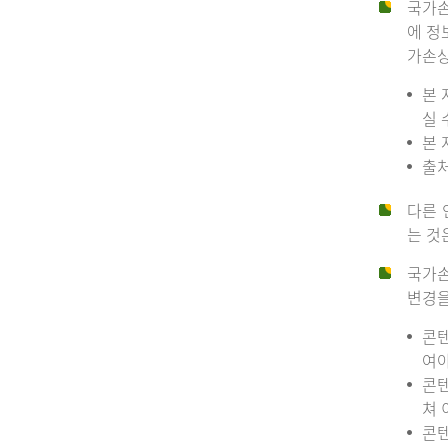
국가손
에 정
가손상
본 
실 
본 
출처
다른 
는 것
국가손
변경을
콘텐
여야
콘텐
쳐 
콘텐