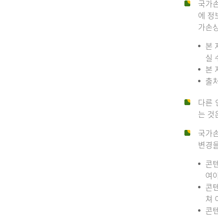
국가손
에 정
가손상
본 
실 
본 
출처
다른 
는 것
국가손
변경을
콘텐
여야
콘텐
쳐 
콘텐