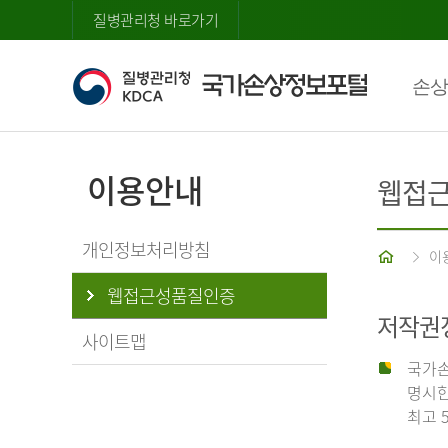
질병관리청 바로가기
손상
이용안내
웹접
개인정보처리방침
홈
이
웹접근성품질인증
저작권
사이트맵
국가손
명시한
최고 