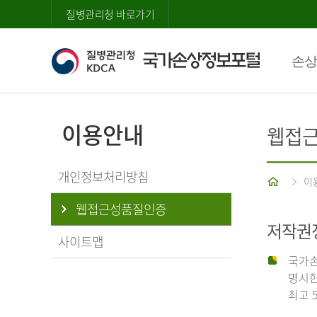
질병관리청 바로가기
손상
이용안내
웹접
개인정보처리방침
홈
이
웹접근성품질인증
저작권
사이트맵
국가손
명시한
최고 