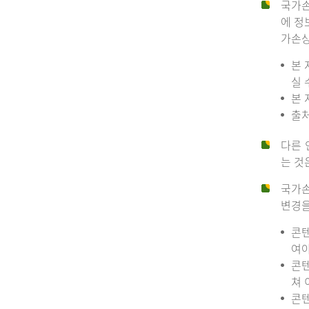
국가손
에 정
가손상
본 
실 
본 
출처
다른 
는 것
국가손
변경을
콘텐
여야
콘텐
쳐 
콘텐