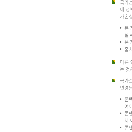
국가손
에 정
가손상
본 
실 
본 
출처
다른 
는 것
국가손
변경을
콘텐
여야
콘텐
쳐 
콘텐