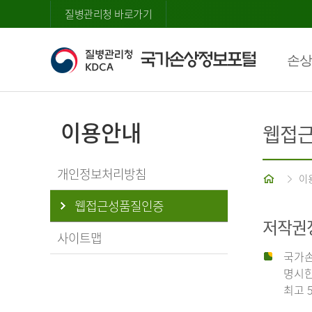
질병관리청 바로가기
손상
이용안내
웹접
개인정보처리방침
홈
이
웹접근성품질인증
저작권
사이트맵
국가손
명시한
최고 