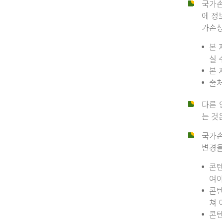
국가손
에 정
가손상
본 
실 
본 
출처
다른 
는 것
국가손
변경을
콘텐
여야
콘텐
쳐 
콘텐