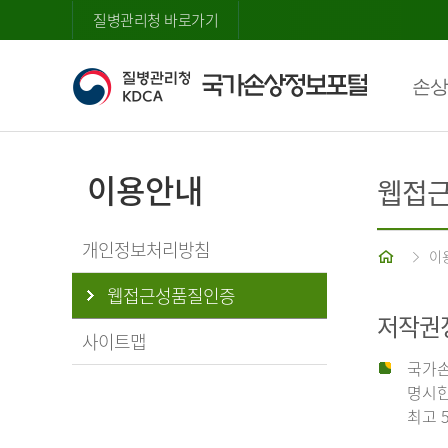
질병관리청 바로가기
손상
이용안내
웹접
개인정보처리방침
홈
이
웹접근성품질인증
저작권
사이트맵
국가손
명시한
최고 