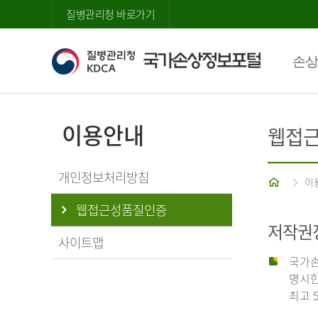
질병관리청 바로가기
손상
이용안내
웹접
개인정보처리방침
홈
이
웹접근성품질인증
저작권
사이트맵
국가손
명시한
최고 