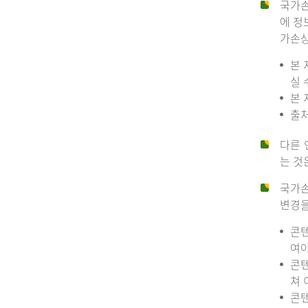
국가손
에 정
가손상
본 
실 
본 
출처
다른 
는 것
국가손
변경을
콘텐
여야
콘텐
쳐 
콘텐