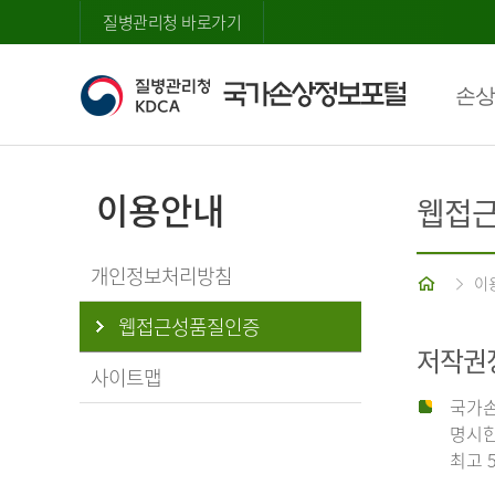
질병관리청 바로가기
손상
이용안내
웹접
개인정보처리방침
홈
이
웹접근성품질인증
저작권
사이트맵
국가손
명시한
최고 