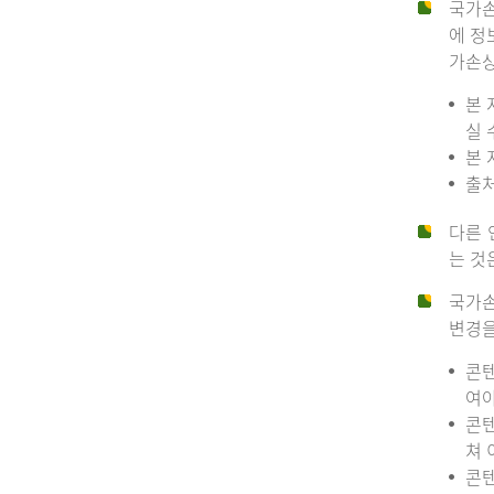
국가손
에 정
가손상
본 
실 
본 
출처
다른 
는 것
국가손
변경을
콘텐
여야
콘텐
쳐 
콘텐