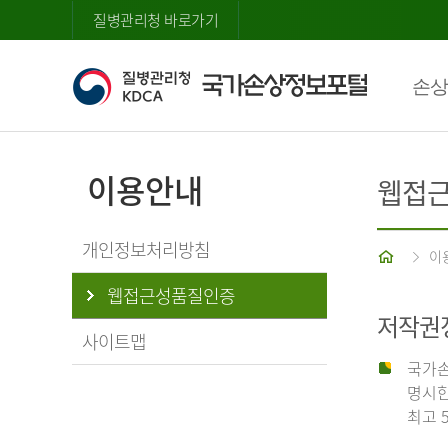
질병관리청 바로가기
손상
이용안내
웹접
개인정보처리방침
홈
이
웹접근성품질인증
저작권
사이트맵
국가손
명시한
최고 