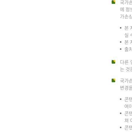
국가손
에 정
가손상
본 
실 
본 
출처
다른 
는 것
국가손
변경을
콘텐
여야
콘텐
쳐 
콘텐