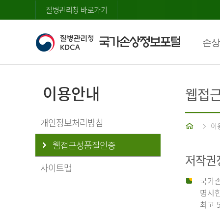
질병관리청 바로가기
손상
이용안내
웹접
개인정보처리방침
홈
이
웹접근성품질인증
저작권
사이트맵
국가손
명시한
최고 