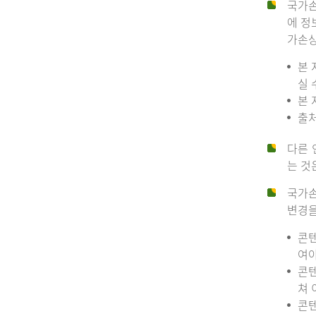
국가손
에 정
가손상
본 
실 
본 
출처
다른 
는 것
국가손
변경을
콘텐
여야
콘텐
쳐 
콘텐