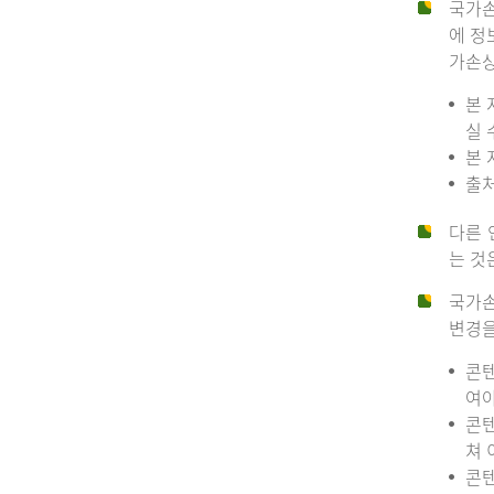
국가손
에 정
가손상
본 
실 
본 
출처
다른 
는 것
국가손
변경을
콘텐
여야
콘텐
쳐 
콘텐