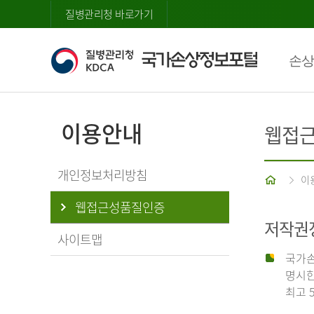
질병관리청 바로가기
손상
이용안내
웹접
개인정보처리방침
홈
이
웹접근성품질인증
저작권
사이트맵
국가손
명시한
최고 