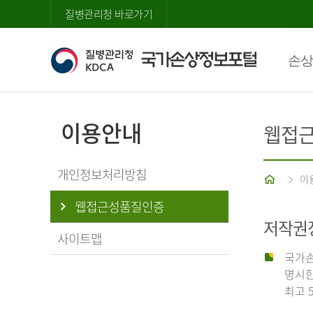
질병관리청 바로가기
손상
이용안내
웹접
개인정보처리방침
홈
이
웹접근성품질인증
저작권
사이트맵
국가손
명시한
최고 