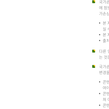
국가손
에 정
가손상
본 
실 
본 
출처
다른 
는 것
국가손
변경을
콘텐
여야
콘텐
쳐 
콘텐