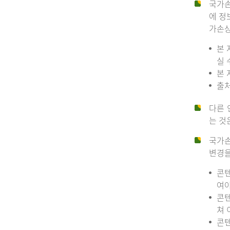
국가손
에 정
가손상
본 
실 
본 
출처
다른 
는 것
국가손
변경을
콘텐
여야
콘텐
쳐 
콘텐