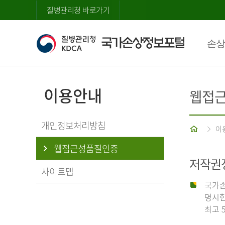
질병관리청 바로가기
손상
이용안내
웹접
개인정보처리방침
홈
이
웹접근성품질인증
저작권
사이트맵
국가손
명시한
최고 