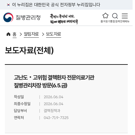
이 누리집은 대한민국 공식 전자정부 누리집입니다
즐겨찾기
통합검색
전체메뉴
알림자료
보도자료
홈
보도자료(전체)
고난도‧고위험 결핵환자 전문의료기관
질병관리차장 방문(6.5.금)
작성일
2026.06.04
최종수정일
2026.06.04
담당부서
결핵정책과
연락처
043-719-7325