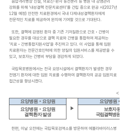
음압격리병상 신설, 의료진-환자 동선분리 등 병원 내 감염관리
강화를 위해 ‘내성결핵 전문치료센터’를 건립 중으로 완공 시(2027년
12월 예정) 안전한 치료환경에서 국내 다제내성결핵환자에게
전문적인 치료를 제공하여 완치에 기여할 것으로 기대된다.
또한, 결핵에 감염된 환자 중 기존 기저질환으로 간호‧간병이
필요한 경우를 대상으로 결핵 치료와 간병을 통합하여 제공하는
‘치료‧간병통합지원사업’을 추진하고 있다. 이 사업을 통해 입원
치료환자는 전문간호인력에 의한 양질의 입원서비스를 제공받을 수
있고, 보호자는 간병비 부담을 경감하게 되었다.
국립목포병원에서는 전국 요양시설에서 결핵환자가 발생한 경우
전염기 환자에 대한 입원 치료를 수행하여 결핵환자의 공공 입원치료
접근성을 향상시켰다.
<
치료
요양병원
‧
요양원
요양병원
‧
요양
▶
요양병원
‧
요양원
보호자 동의 시
결핵환자 발생
국립결핵병원 입원
한편, 이날 오전에는 국립목포검역소를 방문하여 에볼라바이러스병