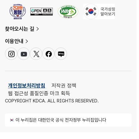
찾아오시는 길
이용안내
인
유
트
페
네
스
튜
위
이
이
타
브
터
스
버
그
북
블
램
로
개인정보처리방침
저작권 정책
그
웹 접근성 품질인증 마크 획득
COPYRIGHT KDCA. ALL RIGHTS RESERVED.
이 누리집은 대한민국 공식 전자정부 누리집입니다