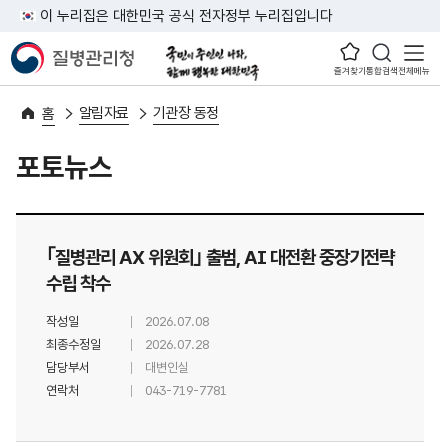
이 누리집은 대한민국 공식 전자정부 누리집입니다
즐겨찾기
통합검색
전체메뉴
알림자료
기관장 동정
홈
포토뉴스
｢질병관리 AX 위원회｣ 출범, AI 대전환 중장기전략
수립 착수
작성일
2026.07.08
최종수정일
2026.07.28
담당부서
대변인실
연락처
043-719-7781