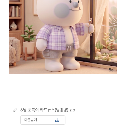
6월 뽀득이 카드뉴스(냉방병).zip
다운받기