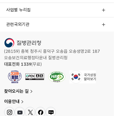
사업별 누리집
관련국외기관
(28159) 충북 청주시 흥덕구 오송읍 오송생명2로 187
오송보건의료행정타운내 질병관리청
대표전화 1339
(무료)
찾아오시는 길
이용안내
인
유
트
페
네