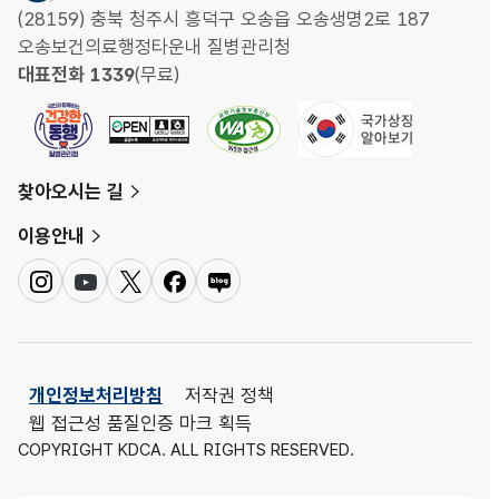
(28159) 충북 청주시 흥덕구 오송읍 오송생명2로 187
오송보건의료행정타운내 질병관리청
대표전화 1339
(무료)
찾아오시는 길
이용안내
인
유
트
페
네
스
튜
위
이
이
타
브
터
스
버
그
북
블
램
로
개인정보처리방침
저작권 정책
그
웹 접근성 품질인증 마크 획득
COPYRIGHT KDCA. ALL RIGHTS RESERVED.