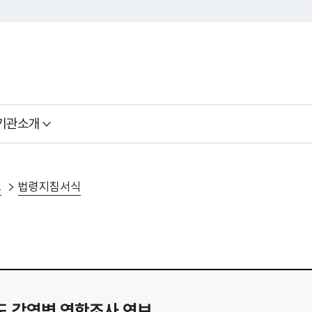
기관소개
료
법령지침서식
년도 감염병 역학조사 연보