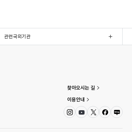
관련국외기관
찾아오시는 길
이용안내
인
유
트
페
네
스
튜
위
이
이
타
브
터
스
버