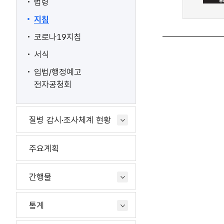
법령
지침
코로나19지침
서식
입법/행정예고
전자공청회
질병 감시·조사체계 현황
주요계획
간행물
통계