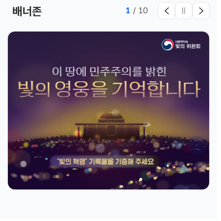
배너존
2
/
10