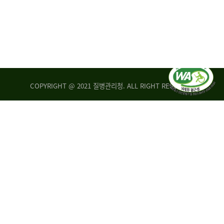
COPYRIGHT @ 2021 질병관리청. ALL RIGHT RESERVED