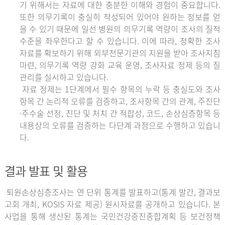
기 위해서는 자료에 대한 충분한 이해와 경험이 중요합니다.
또한 의무기록이 충실히 작성되어 있어야 원하는 정보를 얻
을 수 있기 때문에 일선 병원의 의무기록 역량이 조사의 질적
수준을 좌우한다고 할 수 있습니다. 이에 따라, 정확한 조사
자료를 확보하기 위해 외부전문기관의 지원을 받아 조사지침
마련, 의무기록 역량 강화 교육 운영, 조사자료 정제 등의 질
관리를 실시하고 있습니다.
자료 정제는 1단계에서 필수 항목의 누락 등 충실도와 조사
항목 간 논리적 오류를 검증하고, 조사항목 간의 관계, 주진단
·주수술 선정, 진단 및 처치 간 적합성, 코드, 손상심층항목 등
내용상의 오류를 검증하는 다단계 과정으로 수행하고 있습니
다.
결과 발표 및 활용
퇴원손상심층조사는 연 단위 통계를 발표하고(통계 발간, 결과보
고회 개최, KOSIS 자료 제공) 원시자료를 공개하고 있습니다. 본
사업을 통해 생산된 통계는 국민건강증진종합계획 등 보건정책