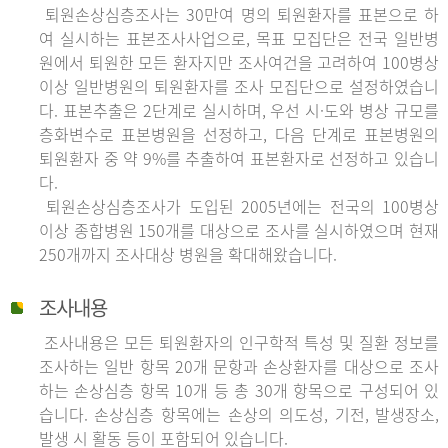
퇴원손상심층조사는 30만여 명의 퇴원환자를 표본으로 하
여 실시하는 표본조사사업으로, 목표 모집단은 전국 일반병
원에서 퇴원한 모든 환자지만 조사여건을 고려하여 100병상
이상 일반병원의 퇴원환자를 조사 모집단으로 설정하였습니
다. 표본추출은 2단계로 실시하며, 우선 시·도와 병상 규모를
층화변수로 표본병원을 선정하고, 다음 단계로 표본병원의
퇴원환자 중 약 9%를 추출하여 표본환자로 선정하고 있습니
다.
퇴원손상심층조사가 도입된 2005년에는 전국의 100병상
이상 종합병원 150개를 대상으로 조사를 실시하였으며 현재
250개까지 조사대상 병원을 확대해왔습니다.
조사내용
조사내용은 모든 퇴원환자의 인구학적 특성 및 질환 정보를
조사하는 일반 항목 20개 문항과 손상환자를 대상으로 조사
하는 손상심층 항목 10개 등 총 30개 항목으로 구성되어 있
습니다. 손상심층 항목에는 손상의 의도성, 기전, 발생장소,
발생 시 활동 등이 포함되어 있습니다.