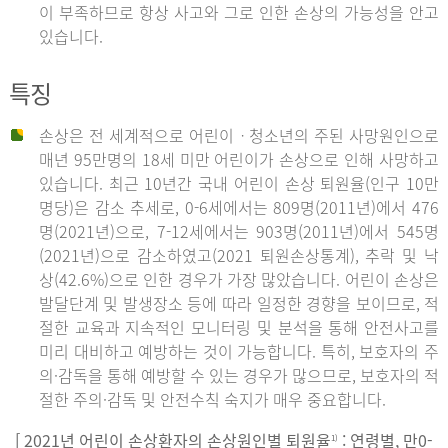
이 부족하므로 항상 사고와 그로 인한 손상의 가능성을 안고
있습니다.
특징
손상은 전 세계적으로 어린이ㆍ청소년의 주된 사망원인으로
매년 95만명의 18세 미만 어린이가 손상으로 인해 사망하고
있습니다. 최근 10년간 국내 어린이 손상 퇴원율(인구 10만
명당)은 감소 추세로, 0-6세에서는 809명(2011년)에서 476
명(2021년)으로, 7-12세에서는 903명(2011년)에서 545명
(2021년)으로 감소하였고(2021 퇴원손상통계), 추락 및 낙
상(42.6%)으로 인한 경우가 가장 많았습니다. 어린이 손상은
발달단계 및 발생장소 등에 따라 일정한 경향을 보이므로, 적
절한 교육과 지속적인 모니터링 및 분석을 통해 안전사고를
미리 대비하고 예방하는 것이 가능합니다. 특히, 보호자의 주
의·감독을 통해 예방할 수 있는 경우가 많으므로, 보호자의 적
절한 주의·감독 및 안전수칙 숙지가 매우 중요합니다.
[ 2021년 어린이 손상환자의 손상원인별 퇴원율
: 연령별, 만0-
1)