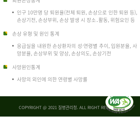
퇴원손상통계
인구 10만명 당 퇴원율(전체 퇴원, 손상으로 인한 퇴원 등),
만
손상기전, 손상부위, 손상 발생 시 장소․활동, 위험요인 등
손상 유형 및 원인 통계
명
응급실을 내원한 손상환자의 성·연령별 추이, 입원분율, 사
망분율, 손상부위 및 양상, 손상의도, 손상기전
당
사망원인통계
사망의 외인에 의한 연령별 사망률
운
COPYRIGHT @ 2021 질병관리청. ALL RIGHT RESERVED
수
사