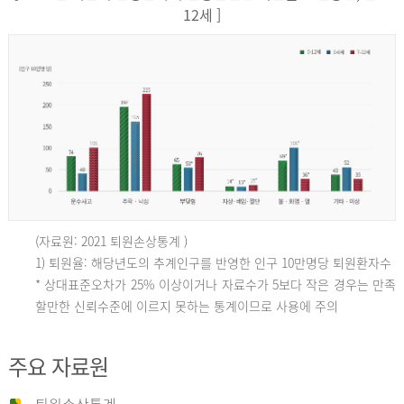
12세 ]
(자료원: 2021 퇴원손상통계 )
인
1) 퇴원율: 해당년도의 추계인구를 반영한 인구 10만명당 퇴원환자수
* 상대표준오차가 25% 이상이거나 자료수가 5보다 작은 경우는 만족
할만한 신뢰수준에 이르지 못하는 통계이므로 사용에 주의
구
주요 자료원
10