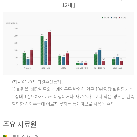
12세 ]
(자료원: 2021 퇴원손상통계 )
인
1) 퇴원율: 해당년도의 추계인구를 반영한 인구 10만명당 퇴원환자수
* 상대표준오차가 25% 이상이거나 자료수가 5보다 작은 경우는 만족
할만한 신뢰수준에 이르지 못하는 통계이므로 사용에 주의
구
주요 자료원
10