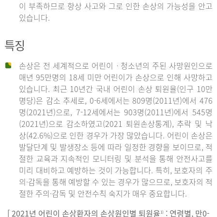
이 부족하므로 항상 사고와 그로 인한 손상의 가능성을 안고
있습니다.
특징
손상은 전 세계적으로 어린이ㆍ청소년의 주된 사망원인으로
매년 95만명의 18세 미만 어린이가 손상으로 인해 사망하고
있습니다. 최근 10년간 국내 어린이 손상 퇴원율(인구 10만
명당)은 감소 추세로, 0-6세에서는 809명(2011년)에서 476
명(2021년)으로, 7-12세에서는 903명(2011년)에서 545명
(2021년)으로 감소하였고(2021 퇴원손상통계), 추락 및 낙
상(42.6%)으로 인한 경우가 가장 많았습니다. 어린이 손상은
발달단계 및 발생장소 등에 따라 일정한 경향을 보이므로, 적
절한 교육과 지속적인 모니터링 및 분석을 통해 안전사고를
미리 대비하고 예방하는 것이 가능합니다. 특히, 보호자의 주
의·감독을 통해 예방할 수 있는 경우가 많으므로, 보호자의 적
절한 주의·감독 및 안전수칙 숙지가 매우 중요합니다.
[ 2021년 어린이 손상환자의 손상원인별 퇴원율
: 연령별, 만0-
1)