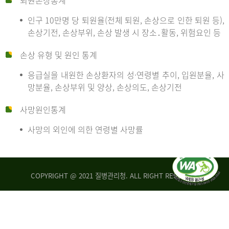
퇴원손상통계
인구 10만명 당 퇴원율(전체 퇴원, 손상으로 인한 퇴원 등),
만
손상기전, 손상부위, 손상 발생 시 장소․활동, 위험요인 등
손상 유형 및 원인 통계
명
응급실을 내원한 손상환자의 성·연령별 추이, 입원분율, 사
망분율, 손상부위 및 양상, 손상의도, 손상기전
당
사망원인통계
사망의 외인에 의한 연령별 사망률
운
COPYRIGHT @ 2021 질병관리청. ALL RIGHT RESERVED
수
사