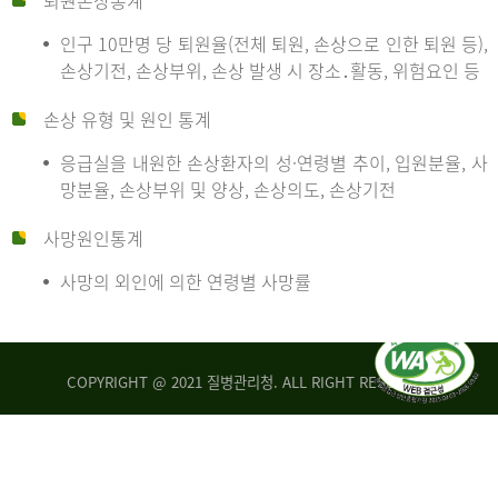
퇴원손상통계
인구 10만명 당 퇴원율(전체 퇴원, 손상으로 인한 퇴원 등),
만
손상기전, 손상부위, 손상 발생 시 장소․활동, 위험요인 등
손상 유형 및 원인 통계
명
응급실을 내원한 손상환자의 성·연령별 추이, 입원분율, 사
망분율, 손상부위 및 양상, 손상의도, 손상기전
당
사망원인통계
사망의 외인에 의한 연령별 사망률
운
COPYRIGHT @ 2021 질병관리청. ALL RIGHT RESERVED
수
사