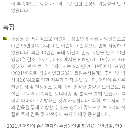
이 부족하므로 항상 사고와 그로 인한 손상의 가능성을 안고
있습니다.
특징
손상은 전 세계적으로 어린이ㆍ청소년의 주된 사망원인으로
매년 95만명의 18세 미만 어린이가 손상으로 인해 사망하고
있습니다. 최근 10년간 국내 어린이 손상 퇴원율(인구 10만
명당)은 감소 추세로, 0-6세에서는 809명(2011년)에서 476
명(2021년)으로, 7-12세에서는 903명(2011년)에서 545명
(2021년)으로 감소하였고(2021 퇴원손상통계), 추락 및 낙
상(42.6%)으로 인한 경우가 가장 많았습니다. 어린이 손상은
발달단계 및 발생장소 등에 따라 일정한 경향을 보이므로, 적
절한 교육과 지속적인 모니터링 및 분석을 통해 안전사고를
미리 대비하고 예방하는 것이 가능합니다. 특히, 보호자의 주
의·감독을 통해 예방할 수 있는 경우가 많으므로, 보호자의 적
절한 주의·감독 및 안전수칙 숙지가 매우 중요합니다.
[ 2021년 어린이 손상환자의 손상원인별 퇴원율
: 연령별, 만0-
1)