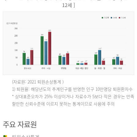
12세 ]
(자료원: 2021 퇴원손상통계 )
인
1) 퇴원율: 해당년도의 추계인구를 반영한 인구 10만명당 퇴원환자수
* 상대표준오차가 25% 이상이거나 자료수가 5보다 작은 경우는 만족
할만한 신뢰수준에 이르지 못하는 통계이므로 사용에 주의
구
주요 자료원
10