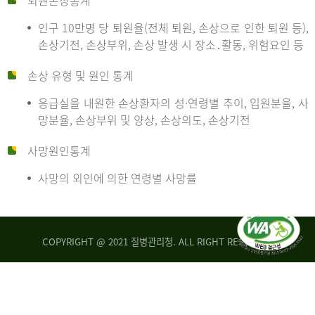
퇴원손상통계
인구 10만명 당 퇴원율(전체 퇴원, 손상으로 인한 퇴원 등),
만
손상기전, 손상부위, 손상 발생 시 장소․활동, 위험요인 등
손상 유형 및 원인 통계
명
응급실을 내원한 손상환자의 성·연령별 추이, 입원분율, 사
망분율, 손상부위 및 양상, 손상의도, 손상기전
당
사망원인통계
사망의 외인에 의한 연령별 사망률
운
COPYRIGHT @ 2021 질병관리청. ALL RIGHT RESERVED
수
사