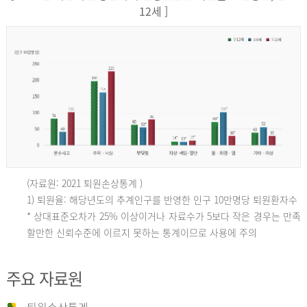
12세 ]
(자료원: 2021 퇴원손상통계 )
인
1) 퇴원율: 해당년도의 추계인구를 반영한 인구 10만명당 퇴원환자수
* 상대표준오차가 25% 이상이거나 자료수가 5보다 작은 경우는 만족
할만한 신뢰수준에 이르지 못하는 통계이므로 사용에 주의
구
주요 자료원
10