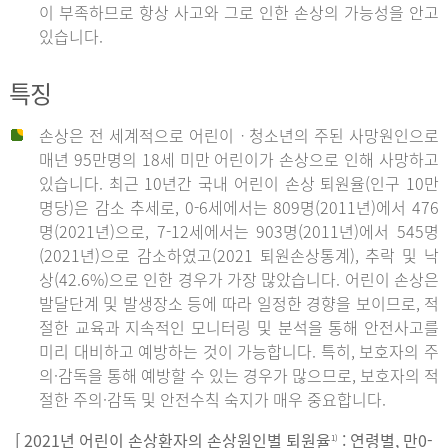
이 부족하므로 항상 사고와 그로 인한 손상의 가능성을 안고
있습니다.
특징
손상은 전 세계적으로 어린이ㆍ청소년의 주된 사망원인으로
매년 95만명의 18세 미만 어린이가 손상으로 인해 사망하고
있습니다. 최근 10년간 국내 어린이 손상 퇴원율(인구 10만
명당)은 감소 추세로, 0-6세에서는 809명(2011년)에서 476
명(2021년)으로, 7-12세에서는 903명(2011년)에서 545명
(2021년)으로 감소하였고(2021 퇴원손상통계), 추락 및 낙
상(42.6%)으로 인한 경우가 가장 많았습니다. 어린이 손상은
발달단계 및 발생장소 등에 따라 일정한 경향을 보이므로, 적
절한 교육과 지속적인 모니터링 및 분석을 통해 안전사고를
미리 대비하고 예방하는 것이 가능합니다. 특히, 보호자의 주
의·감독을 통해 예방할 수 있는 경우가 많으므로, 보호자의 적
절한 주의·감독 및 안전수칙 숙지가 매우 중요합니다.
[ 2021년 어린이 손상환자의 손상원인별 퇴원율
: 연령별, 만0-
1)