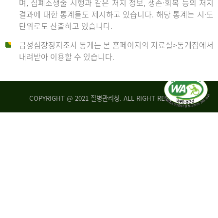
며, 심폐소생술 시행과 같은 처치 정보, 생존·회복 등의 처치
생
건
결과에 대한 통계들도 제시하고 있습니다. 해당 통계는 시·도
존
여
단위로도 산출하고 있습니다.
율
자
4.4%
10,336
급성심장정지조사 통계는 본 홈페이지의 자료실>통계집에서
뇌
건
내려받아 이용할 수 있습니다.
기
능
2014
회
복
COPYRIGHT @ 2021 질병관리청. ALL RIGHT RESERVED
률
년
1.8%
전
2013
체
30,309
건
년
남
자
생
19,271
존