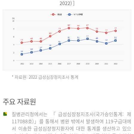
17,851
2022) ]
건
여
자
9,930
건
2013
년
* 자료원: 2022 급성심장정지조사 통계
전
체
2012
주요 자료원
29,356
건
질병관리청에서는 「급성심장정지조사(국가승인통계: 제
남
년
117088호)」를 통해서 병원 밖에서 발생하여 119구급대에
자
서 이송한 급성심장정지환자에 대한 통계를 생산하고 있으
18,992