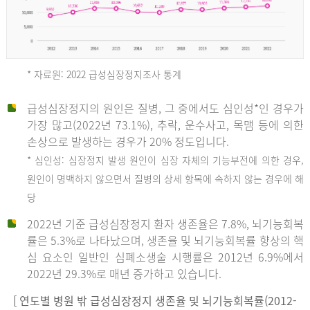
* 자료원: 2022 급성심장정지조사 통계
급성심장정지의 원인은 질병, 그 중에서도 심인성*인 경우가
2012
가장 많고(2022년 73.1%), 추락, 운수사고, 목맴 등에 의한
손상으로 발생하는 경우가 20% 정도입니다.
* 심인성: 심장정지 발생 원인이 심장 자체의 기능부전에 의한 경우,
년
원인이 명백하지 않으면서 질병의 상세 항목에 속하지 않는 경우에 해
당
전
2022년 기준 급성심장정지 환자 생존율은 7.8%, 뇌기능회복
체
률은 5.3%로 나타났으며, 생존율 및 뇌기능회복률 향상의 핵
27,823
심 요소인 일반인 심폐소생술 시행률은 2012년 6.9%에서
건
2022년 29.3%로 매년 증가하고 있습니다.
남
자
[ 연도별 병원 밖 급성심장정지 생존율 및 뇌기능회복률(2012-