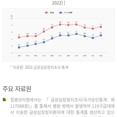
17,851
2022) ]
건
여
자
9,930
건
2013
년
* 자료원: 2022 급성심장정지조사 통계
전
체
2012
주요 자료원
29,356
건
질병관리청에서는 「급성심장정지조사(국가승인통계: 제
남
년
117088호)」를 통해서 병원 밖에서 발생하여 119구급대에
자
서 이송한 급성심장정지환자에 대한 통계를 생산하고 있으
18,992