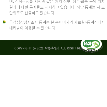
며, 심폐소생술 시행과 같은 처치 정보, 생존·회복 등의 처치
생
건
결과에 대한 통계들도 제시하고 있습니다. 해당 통계는 시·도
존
여
단위로도 산출하고 있습니다.
율
자
4.4%
10,336
급성심장정지조사 통계는 본 홈페이지의 자료실>통계집에서
뇌
건
내려받아 이용할 수 있습니다.
기
능
2014
회
복
COPYRIGHT @ 2021 질병관리청. ALL RIGHT RESERVED
률
년
1.8%
전
2013
체
30,309
건
년
남
자
생
19,271
존