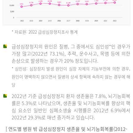
* 자료원: 2022 급성심장정지조사 통계
급성심장정지의 원인은 질병, 그 중에서도 심인성*인 경우가
2012
가장 많고(2022년 73.1%), 추락, 운수사고, 목맴 등에 의한
손상으로 발생하는 경우가 20% 정도입니다.
* 심인성: 심장정지 발생 원인이 심장 자체의 기능부전에 의한 경우,
년
원인이 명백하지 않으면서 질병의 상세 항목에 속하지 않는 경우에 해
당
전
2022년 기준 급성심장정지 환자 생존율은 7.8%, 뇌기능회복
체
률은 5.3%로 나타났으며, 생존율 및 뇌기능회복률 향상의 핵
27,823
심 요소인 일반인 심폐소생술 시행률은 2012년 6.9%에서
건
2022년 29.3%로 매년 증가하고 있습니다.
남
자
[ 연도별 병원 밖 급성심장정지 생존율 및 뇌기능회복률(2012-