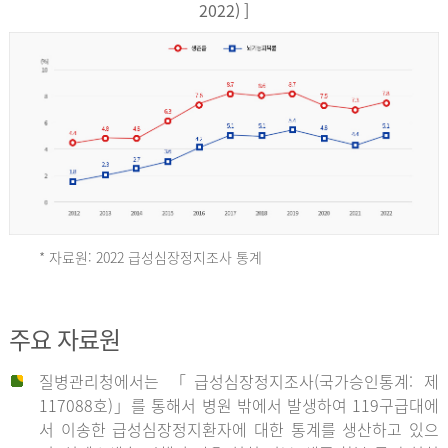
17,851
2022) ]
건
여
자
9,930
건
2013
년
* 자료원: 2022 급성심장정지조사 통계
전
체
2012
주요 자료원
29,356
건
질병관리청에서는 「급성심장정지조사(국가승인통계: 제
남
년
117088호)」를 통해서 병원 밖에서 발생하여 119구급대에
자
서 이송한 급성심장정지환자에 대한 통계를 생산하고 있으
18,992