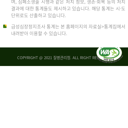
며, 심폐소생술 시행과 같은 처치 정보, 생존·회복 등의 처치
생
건
결과에 대한 통계들도 제시하고 있습니다. 해당 통계는 시·도
존
여
단위로도 산출하고 있습니다.
율
자
4.4%
10,336
급성심장정지조사 통계는 본 홈페이지의 자료실>통계집에서
뇌
건
내려받아 이용할 수 있습니다.
기
능
2014
회
복
COPYRIGHT @ 2021 질병관리청. ALL RIGHT RESERVED
률
년
1.8%
전
2013
체
30,309
건
년
남
자
생
19,271
존