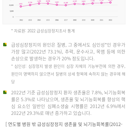
* 자료원: 2022 급성심장정지조사 통계
급성심장정지의 원인은 질병, 그 중에서도 심인성*인 경우가
2012
가장 많고(2022년 73.1%), 추락, 운수사고, 목맴 등에 의한
손상으로 발생하는 경우가 20% 정도입니다.
* 심인성: 심장정지 발생 원인이 심장 자체의 기능부전에 의한 경우,
년
원인이 명백하지 않으면서 질병의 상세 항목에 속하지 않는 경우에 해
당
전
2022년 기준 급성심장정지 환자 생존율은 7.8%, 뇌기능회복
체
률은 5.3%로 나타났으며, 생존율 및 뇌기능회복률 향상의 핵
27,823
심 요소인 일반인 심폐소생술 시행률은 2012년 6.9%에서
건
2022년 29.3%로 매년 증가하고 있습니다.
남
자
[ 연도별 병원 밖 급성심장정지 생존율 및 뇌기능회복률(2012-