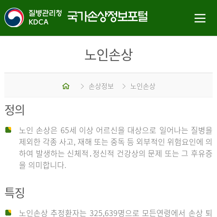
노인손상
홈
손상정보
노인손상
정의
노인 손상은 65세 이상 어르신을 대상으로 일어나는 질병을
제외한 각종 사고, 재해 또는 중독 등 외부적인 위험요인에 의
하여 발생하는 신체적․정신적 건강상의 문제 또는 그 후유증
을 의미합니다.
특징
노인손상 추정환자는 325,639명으로 모든연령에서 손상 퇴