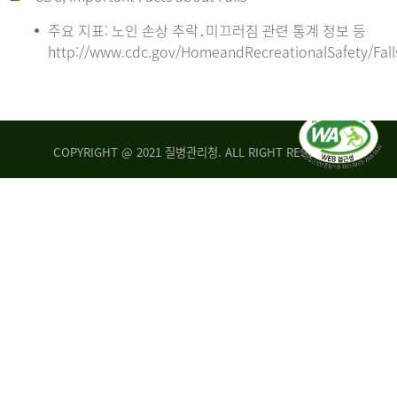
주요 지표: 노인 손상 추락․미끄러짐 관련 통계 정보 등
http://www.cdc.gov/HomeandRecreationalSafety/Fall
COPYRIGHT @ 2021 질병관리청. ALL RIGHT RESERVED