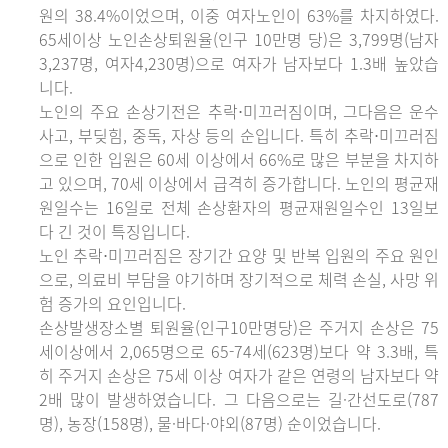
원의 38.4%이었으며, 이중 여자노인이 63%를 차지하였다.
65세이상 노인손상퇴원율(인구 10만명 당)은 3,799명(남자
3,237명, 여자4,230명)으로 여자가 남자보다 1.3배 높았습
니다.
노인의 주요 손상기전은 추락⋅미끄러짐이며, 그다음은 운수
사고, 부딪힘, 중독, 자상 등의 순입니다. 특히 추락⋅미끄러짐
으로 인한 입원은 60세 이상에서 66%로 많은 부분을 차지하
고 있으며, 70세 이상에서 급격히 증가합니다. 노인의 평균재
원일수는 16일로 전체 손상환자의 평균재원일수인 13일보
다 긴 것이 특징입니다.
노인 추락⋅미끄러짐은 장기간 요양 및 반복 입원의 주요 원인
으로, 의료비 부담을 야기하며 장기적으로 체력 손실, 사망 위
험 증가의 요인입니다.
손상발생장소별 퇴원율(인구10만명당)은 주거지 손상은 75
세이상에서 2,065명으로 65-74세(623명)보다 약 3.3배, 특
히 주거지 손상은 75세 이상 여자가 같은 연령의 남자보다 약
2배 많이 발생하였습니다. 그 다음으로는 길·간선도로(787
명), 농장(158명), 물·바다·야외(87명) 순이었습니다.