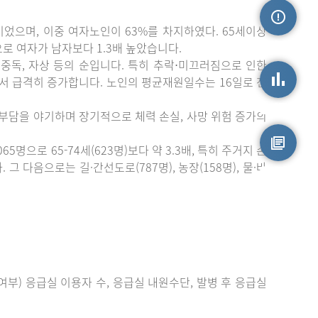
이었으며, 이중 여자노인이 63%를 차지하였다. 65세이상
손상정보
)으로 여자가 남자보다 1.3배 높았습니다.
중독, 자상 등의 순입니다. 특히 추락⋅미끄러짐으로 인한
에서 급격히 증가합니다. 노인의 평균재원일수는 16일로 전
손상통계
 부담을 야기하며 장기적으로 체력 손실, 사망 위험 증가의
으로 65-74세(623명)보다 약 3.3배, 특히 주거지 손
 다음으로는 길·간선도로(787명), 농장(158명), 물·바
원시자료
부) 응급실 이용자 수, 응급실 내원수단, 발병 후 응급실