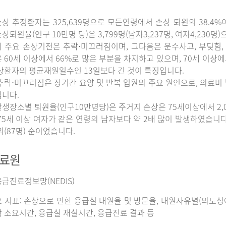
상 추정환자는 325,639명으로 모든연령에서 손상 퇴원의 38.4%
상퇴원율(인구 10만명 당)은 3,799명(남자3,237명, 여자4,230명
 주요 손상기전은 추락⋅미끄러짐이며, 그다음은 운수사고, 부딪힘, 
 60세 이상에서 66%로 많은 부분을 차지하고 있으며, 70세 이상
상환자의 평균재원일수인 13일보다 긴 것이 특징입니다.
추락⋅미끄러짐은 장기간 요양 및 반복 입원의 주요 원인으로, 의료비
니다.
생장소별 퇴원율(인구10만명당)은 주거지 손상은 75세이상에서 2,065명
75세 이상 여자가 같은 연령의 남자보다 약 2배 많이 발생하였습니다. 그
외(87명) 순이었습니다.
자료원
급진료정보망(NEDIS)
 지표: 손상으로 인한 응급실 내원율 및 방문율, 내원사유별(의도성여
 소요시간, 응급실 재실시간, 응급진료 결과 등