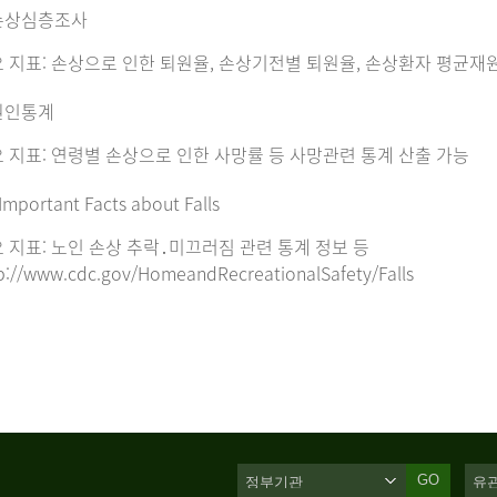
손상심층조사
 지표: 손상으로 인한 퇴원율, 손상기전별 퇴원율, 손상환자 평균재
원인통계
 지표: 연령별 손상으로 인한 사망률 등 사망관련 통계 산출 가능
Important Facts about Falls
 지표: 노인 손상 추락․미끄러짐 관련 통계 정보 등
p://www.cdc.gov/HomeandRecreationalSafety/Falls
GO