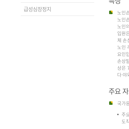
특징
급성심장정지
노인손
노인손
노인의
입원은
체 손
노인 
요인입
손상발
상은 
다·야
주요 
국가응
주요
도착