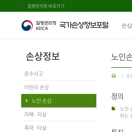
질병관리청 바로가기
손상
손상정보
노인
운수사고
홈
손
어린이 손상
정의
노인 손상
노인 
자해 · 자살
하는 
폭력 · 타살