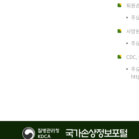
퇴원
주요
사망
주요
CDC, 
주요
htt