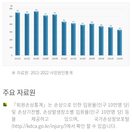
년
환
자
수
30,736
명
2012
※ 자료원: 2011-2022 사망원인통계
2011
년
주요 자료원
년
환
「퇴원손상통계」는 손상으로 인한 입원율(인구 10만명 당)
자
및 손상기전별, 손상발생장소별 입원율(인구 10만명 당) 등
사
수
을 제공하고 있으며, 국가손상정보포털
망
27,203
(http://kdca.go.kr/injury/)에서 확인 할 수 있습니다.
자
명