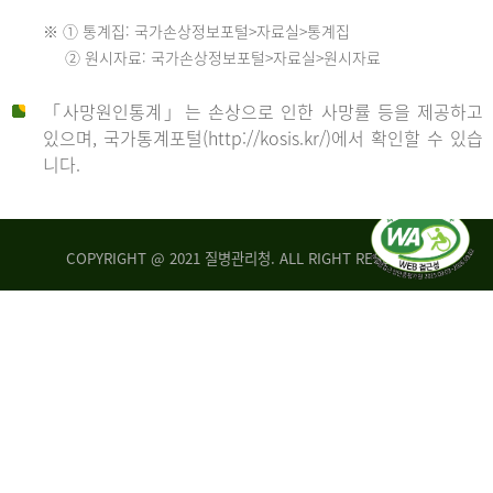
수
※ ① 통계집: 국가손상정보포털>자료실>통계집
552
2013
② 원시자료: 국가손상정보포털>자료실>원시자료
명
2012
「사망원인통계」는 손상으로 인한 사망률 등을 제공하고
년
있으며, 국가통계포털(http://kosis.kr/)에서 확인할 수 있습
니다.
환
년
자
수
사
COPYRIGHT @ 2021 질병관리청. ALL RIGHT RESERVED
26,123
망
명
자
수
2014
542
명
년
2013
환