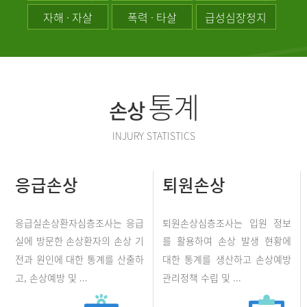
자해 · 자살
폭력 · 타살
급성심장정지
통계
손상
INJURY STATISTICS
응급손상
퇴원손상
응급실손상환자심층조사는 응급
퇴원손상심층조사는 입원 정보
실에 방문한 손상환자의 손상 기
를 활용하여 손상 발생 현황에
전과 원인에 대한 통계를 산출하
대한 통계를 생산하고 손상예방
고, 손상예방 및 ...
관리정책 수립 및 ...