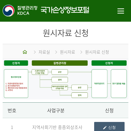
원시자료 신청
홈
자료실
원시자료
원시자료 신청
신
번호
사업구분
신청
1
지역사회기반 중증외상조사
신청