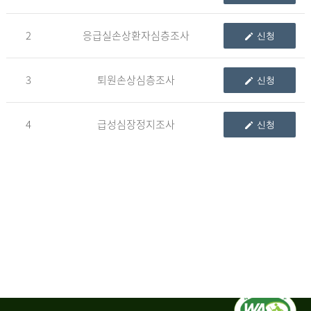
청
2
응급실손상환자심층조사
신청
자
3
퇴원손상심층조사
신청
신
청
자
4
급성심장정지조사
신청
는
1.
자
료
이
용
변
경
신
청
서,