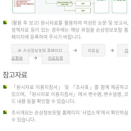
(활용 후 보고) 원시자료를 활용하여 작성된 논문 및 보고서,
신
정책자료 등이 있는 경우에는 해당 파일을 손상정보포털 홈
페이지에 등록하여 주시기 바랍니다.
청
※ 손상정보포털 홈페이지
자료실
자
오
오
른
른
료활용
자료등록
오
쪽
쪽
른
화
화
자
쪽
살
살
참고자료
화
표
표
살
표
신
「원시자료 이용지침서」 및 「조사표」를 함께 제공하고
청
있으며, 「원시자료 이용지침서」에서 변수명, 변수설명, 코
자
드 내용 등을 확인할 수 있습니다.
는
1.
조사개요는 손상정보포털 홈페이지 ‘사업소개’에서 확인하실
자
수 있습니다.
료