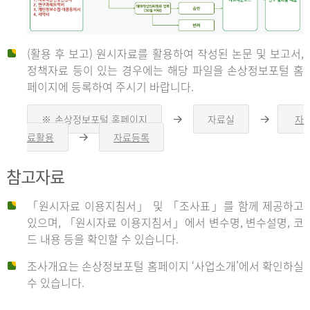
(활용 후 보고) 원시자료를 활용하여 작성된 논문 및 보고서,
신
정책자료 등이 있는 경우에는 해당 파일을 손상정보포털 홈
페이지에 등록하여 주시기 바랍니다.
청
※ 손상정보포털 홈페이지
자료실
자
오
오
른
른
료활용
자료등록
오
쪽
쪽
른
화
화
자
쪽
살
살
참고자료
화
표
표
살
표
신
「원시자료 이용지침서」 및 「조사표」를 함께 제공하고
청
있으며, 「원시자료 이용지침서」에서 변수명, 변수설명, 코
자
드 내용 등을 확인할 수 있습니다.
는
1.
조사개요는 손상정보포털 홈페이지 ‘사업소개’에서 확인하실
자
수 있습니다.
료