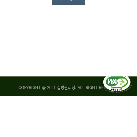
COPYRIGHT @ 2021 질병관리청. ALL RIGHT RESERVED