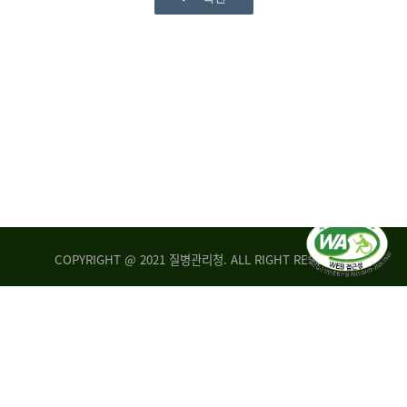
COPYRIGHT @ 2021 질병관리청. ALL RIGHT RESERVED