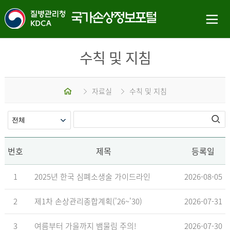
수칙 및 지침
홈
자료실
수칙 및 지침
번호
제목
등록일
1
2025년 한국 심폐소생술 가이드라인
2026-08-05
2
제1차 손상관리종합계획('26~'30)
2026-07-31
3
여름부터 가을까지 뱀물림 주의!
2026-07-30