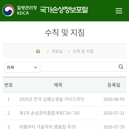
수칙 및 지침
홈
자료실
수칙 및 지침
번호
제목
등록일
1
2025년 한국 심폐소생술 가이드라인
2026-08-05
2
제1차 손상관리종합계획('26~'30)
2026-07-31
3
여름부터 가을까지 뱀물림 주의!
2026-07-30