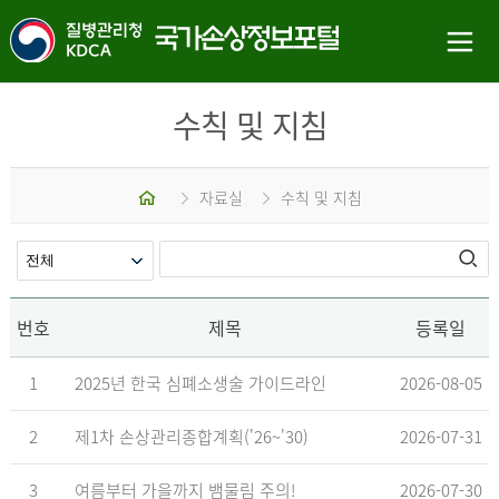
수칙 및 지침
홈
자료실
수칙 및 지침
번호
제목
등록일
1
2025년 한국 심폐소생술 가이드라인
2026-08-05
2
제1차 손상관리종합계획('26~'30)
2026-07-31
3
여름부터 가을까지 뱀물림 주의!
2026-07-30